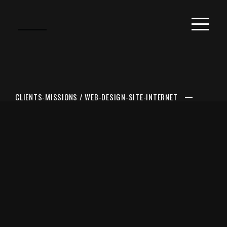
CLIENTS-MISSIONS
/
WEB-DESIGN-SITE-INTERNET
CRÉATION DE 4 SITES
INTERNET POUR LE
GROUPE JULY OF ST
BARTH – 2022