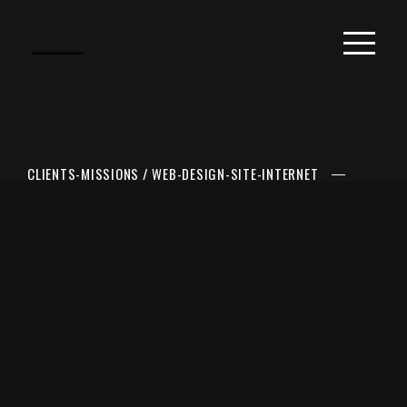
CLIENTS-MISSIONS
/
WEB-DESIGN-SITE-INTERNET
CRÉATION DE 4 SITES
INTERNET POUR LE
GROUPE JULY OF ST
BARTH – 2022